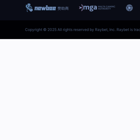
跳
至
内
容