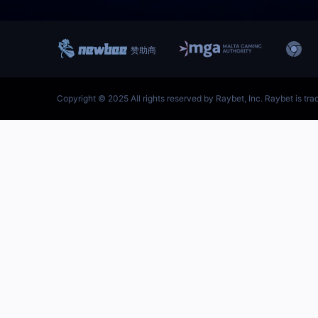
跳
至
内
容