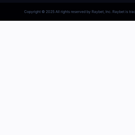
跳
至
内
容